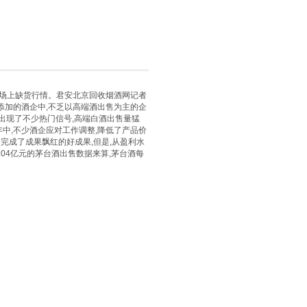
商场上缺货行情。君安
北京回收烟酒
网记者
添加的酒企中,不乏以高端酒出售为主的企
内出现了不少热门信号,高端白酒出售量猛
年中,不少酒企应对工作调整,降低了产品价
完成了成果飘红的好成果,但是,从盈利水
.04亿元的茅台酒出售数据来算,茅台酒每