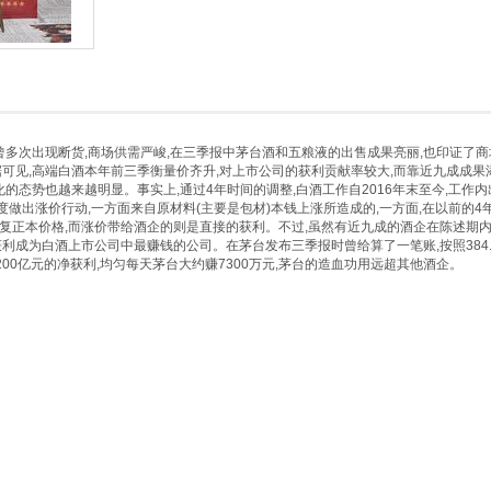
曾多次出现断货,商场供需严峻,在三季报中茅台酒和五粮液的出售成果亮丽,也印证了
可见,高端白酒本年前三季衡量价齐升,对上市公司的获利贡献率较大,而靠近九成成果
的态势也越来越明显。事实上,通过4年时间的调整,白酒工作自2016年末至今,工作
度做出涨价行动,一方面来自原材料(主要是包材)本钱上涨所造成的,一方面,在以前的4
恢复正本价格,而涨价带给酒企的则是直接的获利。不过,虽然有近九成的酒企在陈述期内
获利成为白酒上市公司中最赚钱的公司。在茅台发布三季报时曾给算了一笔账,按照384
200亿元的净获利,均匀每天茅台大约赚7300万元,茅台的造血功用远超其他酒企。