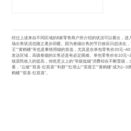
经过上述来自不同区域的8家零售商户所介绍的状况可以看出，进
场出售状况也随之逐步回暖。因为卷烟出售的节日效应日趋淡化，节
王”“黄鹤楼”等也是事情用烟的首选，尤其是在单包零售价20元~
发达区域，高级卷烟的出售还是有必定困难。单包零售价在10元~
镇居民收入的提高，传统意义上的“等级低烟”消费却在不断晋级，
看，“云烟”“双喜·红双喜”“利群”“红塔山”“芙蓉王”“黄鹤楼”成为1
鹤楼”“双喜·红双喜”。